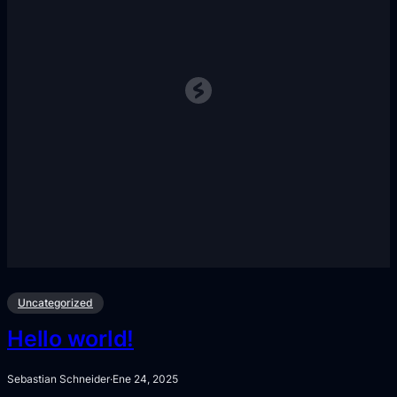
Uncategorized
Hello world!
Sebastian Schneider
·
Ene 24, 2025