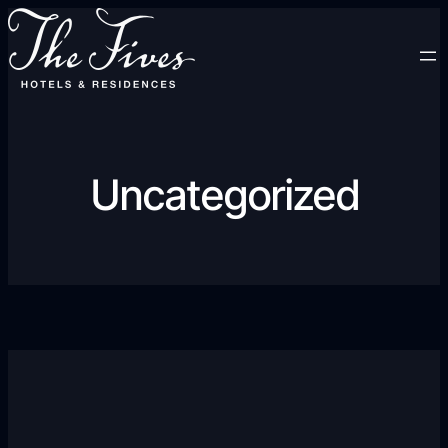
Saltar
al
contenido
Uncategorized